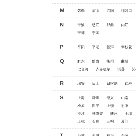
M
弥勒
眉山
绵阳
梅河口
N
宁波
怒江
那曲
内江
宁德
宁国
P
平阳
平湖
普洱
攀枝花
Q
黔东
黔西
衢州
曲靖
七台河
齐齐哈尔
淇县
沁
R
瑞安
日土
日喀则
仁寿
S
上海
嵊州
绍兴
山南
松原
四平
上饶
射阳
沙洋
神农架
随州
十堰
上杭
石狮
三明
厦门
T
台湾
天津
桐乡
台州