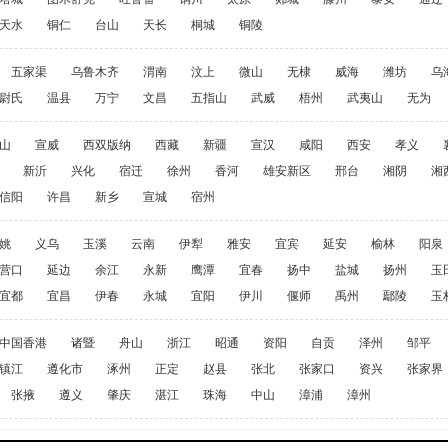
天水
铜仁
台山
天长
桐城
铜陵
五家渠
乌鲁木齐
渭南
汶上
微山
无棣
威海
潍坊
乌
尉氏
温县
万宁
文昌
五指山
武威
梧州
武夷山
无为
山
宣威
西双版纳
西藏
新疆
宣汉
咸阳
西安
孝义
新沂
兴化
宿迁
徐州
香河
雄安新区
邢台
湘阴
湘
信阳
许昌
新乡
宣城
宿州
姚
义乌
玉溪
云南
伊犁
雅安
宜宾
延安
榆林
阳泉
营口
延边
余江
永新
鹰潭
宜春
扬中
盐城
扬州
玉
宜都
宜昌
伊春
永城
宜阳
伊川
偃师
禹州
鄢陵
玉
中国香港
诸暨
舟山
浙江
昭通
资阳
自贡
泽州
邹平
镇江
遵化市
涿州
正定
赵县
张北
张家口
资兴
张家界
张掖
遵义
肇庆
湛江
珠海
中山
漳浦
漳州