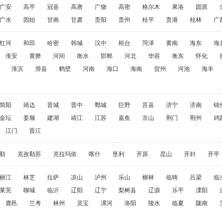
广安
高平
冠县
高唐
广饶
高密
格尔木
果洛
固原
广水
固始
甘南
甘肃
贵阳
贵州
桂平
贵港
桂林
广
红河
和田
哈密
韩城
汉中
桓台
菏泽
黄南
海东
海
淮安
黄骅
河间
衡水
邯郸
河北
华容
衡东
怀化
淮滨
滑县
鹤壁
河南
海口
海南
贺州
河池
海丰
简阳
靖边
晋城
晋中
鄄城
巨野
莒县
济宁
济南
锦
金坛
姜堰
建湖
靖江
江苏
嘉鱼
京山
荆门
荆州
鸡
江门
晋江
勒
克孜勒苏
克拉玛依
喀什
垦利
开原
昆山
开封
开平
丽江
林芝
拉萨
凉山
泸州
乐山
柳林
临猗
吕梁
临
莱芜
聊城
临沂
辽阳
辽宁
梨树县
辽源
乐平
溧阳
鹿邑
兰考
林州
灵宝
漯河
洛阳
陵水
临夏
陇南