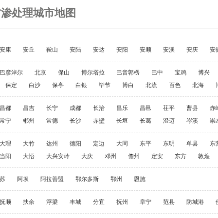
防渗处理城市地图
安康
安丘
鞍山
安陆
安达
安阳
安顺
安溪
安庆
安
巴彦淖尔
北京
保山
博尔塔拉
巴音郭楞
巴中
宝鸡
博兴
保定
白沙
保亭
白银
毕节
博白
北流
百色
北海
昌都
昌吉
长宁
成都
长治
昌乐
昌邑
茌平
曹县
赤
常宁
郴州
常德
长沙
赤壁
长垣
长葛
澄迈
岑溪
崇
大理
大竹
达州
德阳
定边
大同
东平
东明
单县
东
当阳
大悟
大兴安岭
大庆
邓州
儋州
定安
东方
敦煌
苏
阿坝
阿拉善盟
鄂尔多斯
鄂州
恩施
抚顺
扶余
浮梁
丰城
分宜
抚州
阜宁
范县
防城港