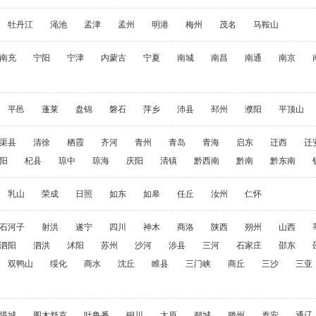
牡丹江
渑池
孟津
孟州
明港
梅州
茂名
马鞍山
南充
宁阳
宁津
内蒙古
宁夏
南城
南昌
南通
南京
平邑
蓬莱
盘锦
磐石
萍乡
沛县
邳州
濮阳
平顶山
渠县
清徐
栖霞
齐河
青州
青岛
青海
启东
迁西
迁
阳
杞县
琼中
琼海
庆阳
清镇
黔西南
黔南
黔东南
乳山
荣成
日照
如东
如皋
任丘
汝州
仁怀
石河子
射洪
遂宁
四川
神木
商洛
陕西
朔州
山西
泗阳
泗洪
沭阳
苏州
沙河
涉县
三河
石家庄
邵东
双鸭山
绥化
商水
沈丘
睢县
三门峡
商丘
三沙
三亚
塔城
图木舒克
吐鲁番
铜川
太原
郯城
滕州
泰安
通辽