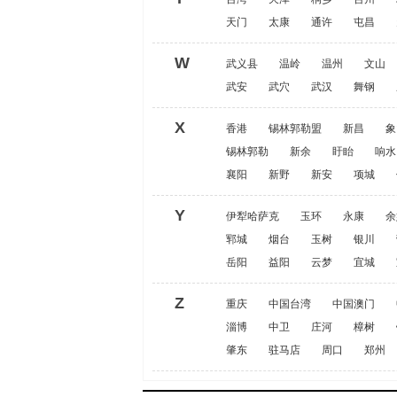
天门
太康
通许
屯昌
W
武义县
温岭
温州
文山
武安
武穴
武汉
舞钢
X
香港
锡林郭勒盟
新昌
象
锡林郭勒
新余
盱眙
响水
襄阳
新野
新安
项城
Y
伊犁哈萨克
玉环
永康
余
郓城
烟台
玉树
银川
岳阳
益阳
云梦
宜城
Z
重庆
中国台湾
中国澳门
淄博
中卫
庄河
樟树
肇东
驻马店
周口
郑州