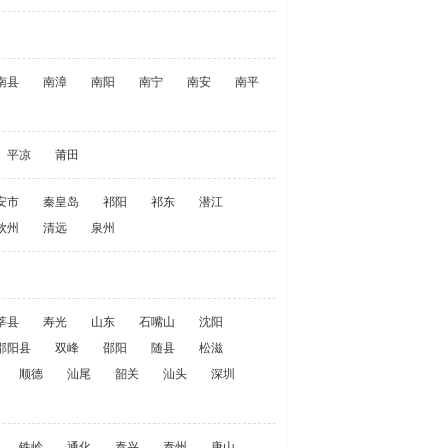
南县
南漳
南阳
南宁
南安
南平
平凉
莆田
安市
秦皇岛
祁阳
祁东
潜江
钦州
清远
泉州
莘县
寿光
山东
石嘴山
沈阳
邵阳县
双峰
邵阳
随县
松滋
顺德
汕尾
韶关
汕头
深圳
铁岭
通化
泰兴
泰州
唐山