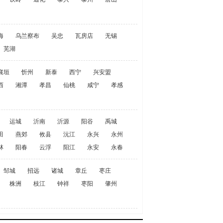
海
乌兰察布
吴忠
瓦房店
无锡
芜湖
襄垣
忻州
新泰
西宁
兴安盟
西
湘潭
孝昌
仙桃
咸宁
孝感
运城
沂南
沂源
阳谷
禹城
田
燕郊
攸县
沅江
永兴
永州
林
阳春
云浮
阳江
永安
永春
邹城
招远
诸城
章丘
枣庄
株洲
枝江
钟祥
枣阳
肇州