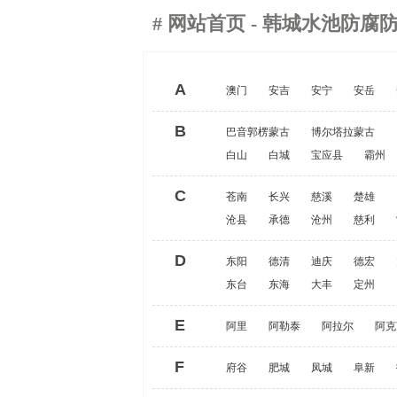
#
网站首页
- 韩城水池防腐
A
澳门
安吉
安宁
安岳
B
巴音郭楞蒙古
博尔塔拉蒙古
白山
白城
宝应县
霸州
C
苍南
长兴
慈溪
楚雄
沧县
承德
沧州
慈利
D
东阳
德清
迪庆
德宏
东台
东海
大丰
定州
E
阿里
阿勒泰
阿拉尔
阿克
F
府谷
肥城
凤城
阜新