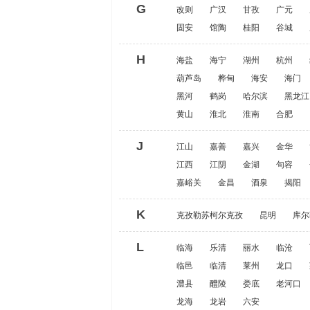
G
改则
广汉
甘孜
广元
固安
馆陶
桂阳
谷城
H
海盐
海宁
湖州
杭州
葫芦岛
桦甸
海安
海门
黑河
鹤岗
哈尔滨
黑龙江
黄山
淮北
淮南
合肥
J
江山
嘉善
嘉兴
金华
江西
江阴
金湖
句容
嘉峪关
金昌
酒泉
揭阳
K
克孜勒苏柯尔克孜
昆明
库尔
L
临海
乐清
丽水
临沧
临邑
临清
莱州
龙口
澧县
醴陵
娄底
老河口
龙海
龙岩
六安