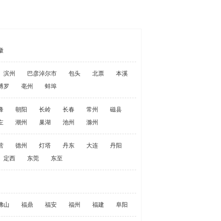
徽
滨州
巴彦淖尔市
包头
北票
本溪
博罗
亳州
蚌埠
峰
朝阳
长岭
长春
常州
磁县
左
潮州
巢湖
池州
滁州
营
德州
灯塔
丹东
大连
丹阳
定西
东莞
东至
佛山
福鼎
福安
福州
福建
阜阳