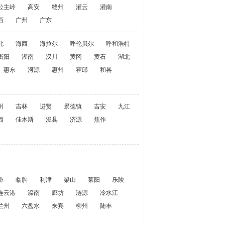
公主岭
高安
赣州
灌云
灌南
西
广州
广东
北
海西
海拉尔
呼伦贝尔
呼和浩特
衡阳
湖南
汉川
黄冈
黄石
湖北
惠东
河源
惠州
霍邱
和县
州
吉林
进贤
景德镇
吉安
九江
西
佳木斯
浚县
济源
焦作
汾
临朐
利津
梁山
莱阳
乐陵
连云港
滦南
廊坊
涟源
冷水江
兰州
六盘水
来宾
柳州
陆丰