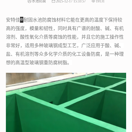
水池防腐
2025-12-17 15:33:57
19131
®
安特佳
耐固水池防腐蚀材料它能在更高的温度下保持较
高的强度，模量和韧性，同时具有广谱的耐酸、碱、有机
溶剂、酸性氧化介质等腐蚀的性能，并且它的施工操作性
非常好，适用多种玻璃钢成型工艺，广泛应用于酸、碱、
盐、有机溶剂等众多化学介质的化工设备防腐，是一种理
想的高温型玻璃钢重防腐树脂。